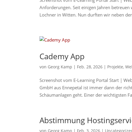
Screenshot vom E-Learning Portal Start | Web
Anforderungen. Seit einigen Jahren betreuen 
Lochner in Witten. Nun durften wir neben den
Cademy App
von
Georg Kamp
|
Feb. 28, 2026
|
Projekte
,
We
Screenshot vom E-Learning Portal Start | W
GmbH aus Ennepetal ist immer dann der ric
Schäumanlagen geht. Einer der wichtigsten Fa
Abstimmung Hostingservi
von
Georg Kamp
|
Feb. 3, 2026
|
Uncategorize