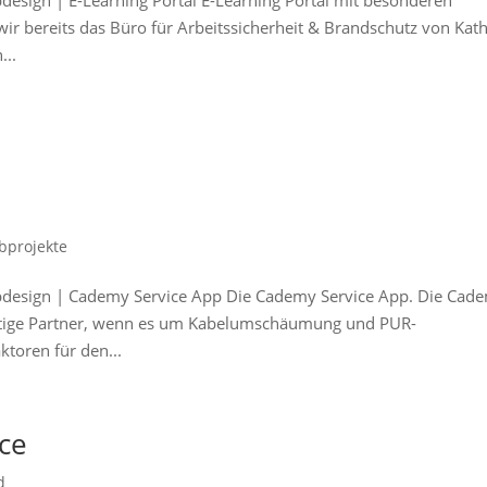
design | E-Learning Portal E-Learning Portal mit besonderen
wir bereits das Büro für Arbeitssicherheit & Brandschutz von Kath
...
bprojekte
ebdesign | Cademy Service App Die Cademy Service App. Die Cad
htige Partner, wenn es um Kabelumschäumung und PUR-
ktoren für den...
ce
d