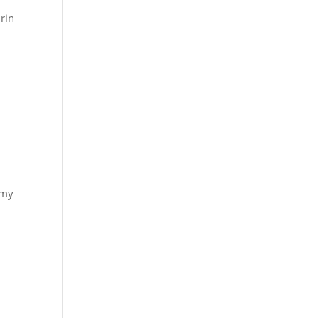
rin
emy